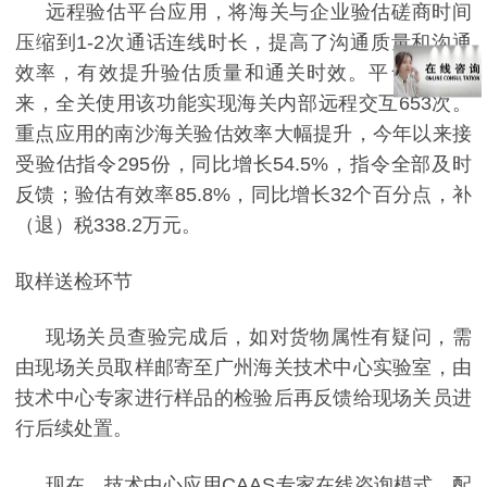
远程验估平台应用，将海关与企业验估磋商时间
压缩到
1-2
次通话连线时长，提高了沟通质量和沟通
效率，有效提升验估质量和通关时效。平台上线以
来，全关使用该功能实现海关内部远程交互
653
次。
重点应用的南沙海关验估效率大幅提升，今年以来接
受验估指令
295
份，同比增长
54.5%
，指令全部及时
反馈；验估有效率
85.8%
，同比增长
32
个百分点，补
（退）税
338.2
万元。
取样送检环节
现场关员查验完成后，如对货物属性有疑问，需
由现场关员取样邮寄至广州海关技术中心实验室，由
技术中心专家进行样品的检验后再反馈给现场关员进
行后续处置。
现在，技术中心应用
CAAS
专家在线咨询模式，配