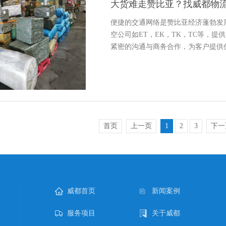
大货难走赞比亚？找威都物
便捷的交通网络是赞比亚经济蓬勃发
空公司如ET，EK，TK，TC等，
紧密的沟通与商务合作，为客户提供优质
首页
上一页
1
2
3
下一
威都首页
新闻案例
服务项目
关于威都