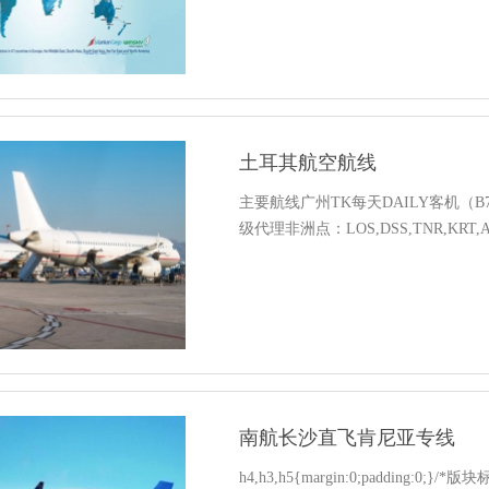
土耳其航空航线
主要航线广州TK每天DAILY客机（B777
级代理非洲点：LOS,DSS,TNR,KRT,A
南航长沙直飞肯尼亚专线
h4,h3,h5{margin:0;padding:0;}/*版块标