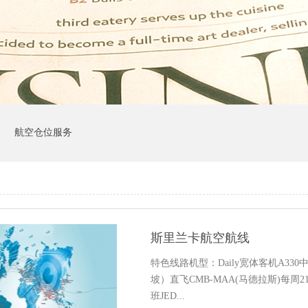
司
航空仓位服务
斯里兰卡航空航线
特色线路机型：Daily宽体客机A33
坡）直飞CMB-MAA(马德拉斯)每周2
班JED...