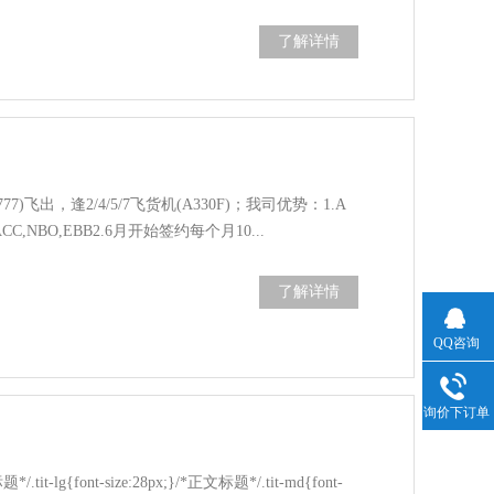
了解详情
)飞出，逢2/4/5/7飞货机(A330F)；我司优势：1.A
CC,NBO,EBB2.6月开始签约每个月10...
了解详情
QQ咨询
询价下订单
题*/.tit-lg{font-size:28px;}/*正文标题*/.tit-md{font-