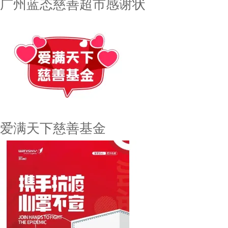
广州蓝态慈善超市感谢状
爱满天下慈善基金