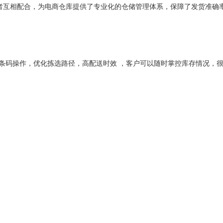
者互相配合，为电商仓库提供了专业化的仓储管理体系，保障了发货准确
程条码操作，优化拣选路径，高配送时效 ，客户可以随时掌控库存情况，
降本提效
”
，通过将非核心的业务外包，将专业的事情交给专业的人去做，
威都首页
新闻案例
服务项目
关于威都
舱位服务
联系威都