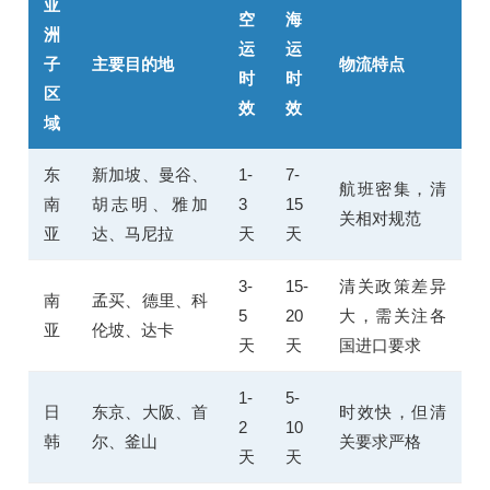
亚
空
海
洲
运
运
子
主要目的地
物流特点
时
时
区
效
效
域
东
新加坡、曼谷、
1-
7-
航班密集，清
南
胡志明、雅加
3
15
关相对规范
亚
达、马尼拉
天
天
3-
15-
清关政策差异
南
孟买、德里、科
5
20
大，需关注各
亚
伦坡、达卡
天
天
国进口要求
1-
5-
日
东京、大阪、首
时效快，但清
2
10
韩
尔、釜山
关要求严格
天
天