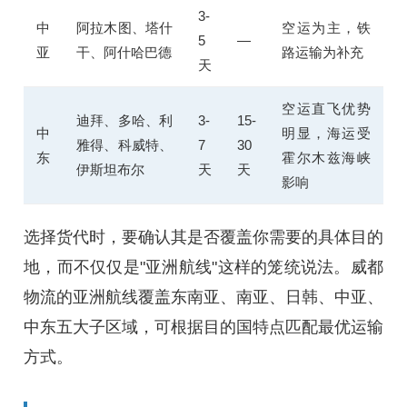
3-
中
阿拉木图、塔什
空运为主，铁
5
—
亚
干、阿什哈巴德
路运输为补充
天
空运直飞优势
迪拜、多哈、利
3-
15-
中
明显，海运受
雅得、科威特、
7
30
东
霍尔木兹海峡
伊斯坦布尔
天
天
影响
选择货代时，要确认其是否覆盖你需要的具体目的
地，而不仅仅是"亚洲航线"这样的笼统说法。威都
物流的亚洲航线覆盖东南亚、南亚、日韩、中亚、
中东五大子区域，可根据目的国特点匹配最优运输
方式。