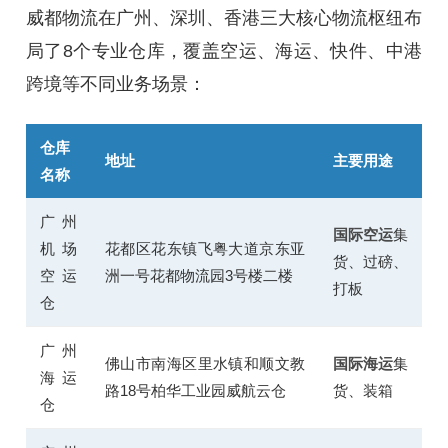
威都物流在广州、深圳、香港三大核心物流枢纽布
局了8个专业仓库，覆盖空运、海运、快件、中港
跨境等不同业务场景：
仓库
地址
主要用途
名称
广州
国际空运
集
机场
花都区花东镇飞粤大道京东亚
货、过磅、
空运
洲一号花都物流园3号楼二楼
打板
仓
广州
佛山市南海区里水镇和顺文教
国际海运
集
海运
路18号柏华工业园威航云仓
货、装箱
仓