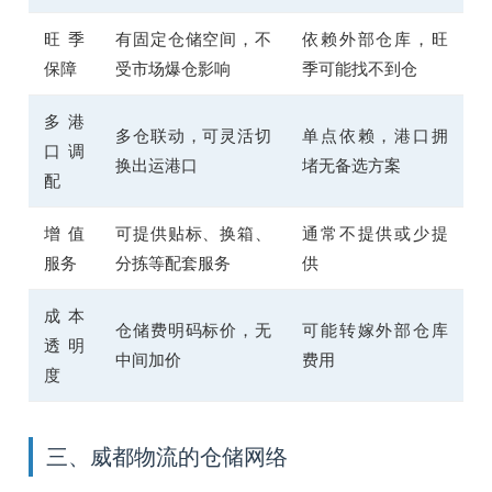
旺季
有固定仓储空间，不
依赖外部仓库，旺
保障
受市场爆仓影响
季可能找不到仓
多港
多仓联动，可灵活切
单点依赖，港口拥
口调
换出运港口
堵无备选方案
配
增值
可提供贴标、换箱、
通常不提供或少提
服务
分拣等配套服务
供
成本
仓储费明码标价，无
可能转嫁外部仓库
透明
中间加价
费用
度
三、威都物流的仓储网络