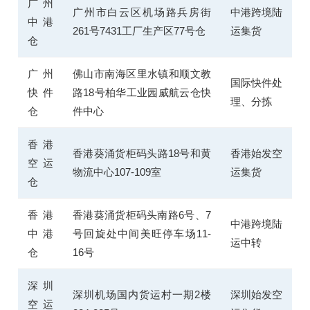
广州
广州市白云区机场路兵房街
中港跨境陆
中港
261号7431工厂生产区77号仓
运集货
仓
广州
佛山市南海区里水镇和顺文教
国际快件处
快件
路18号柏华工业园威航云仓快
理、分拣
仓
件中心
香港
香港葵涌货柜码头路18号和黄
香港始发空
空运
物流中心107-109室
运集货
仓
香港
香港葵涌货柜码头南路6号、7
中港跨境陆
中港
号回旋处中间美旺停车场11-
运中转
仓
16号
深圳
深圳机场国内货运村一期2楼
深圳始发空
空运