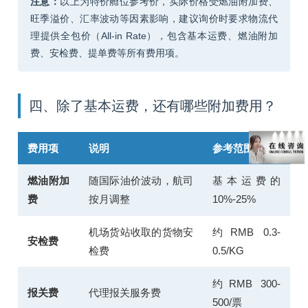
注意：
以上为特价舱位参考价，实际价格受燃油附加费、
旺季溢价、汇率波动等因素影响，建议询价时要求物流代
理提供全包价（All-in Rate），包含基本运费、燃油附加
费、安检费、提单费等所有费用项。
四、除了基本运费，还有哪些附加费用？
费用项
说明
参考范围
燃油附加
随国际油价波动，航司
基本运费的
费
按月调整
10%-25%
机场货站收取的货物安
约RMB 0.3-
安检费
检费
0.5/KG
约RMB 300-
报关费
代理报关服务费
500/票