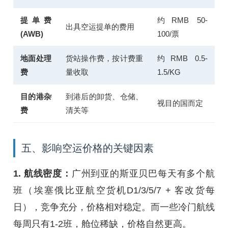
提单费
约RMB 50-
出具空运提单的费用
(AWB)
100/票
地面处理
货站操作费，按计费重
约RMB 0.5-
费
量收取
1.5/KG
目的港杂
到港后的卸货、仓储、
视目的国而定
费
清关等
五、影响空运价格的关键因素
1. 航线密度：
广州到亚的斯亚贝巴每天有多个航
班（埃塞俄比亚航空货机D1/3/5/7 + 客改货每
日），竞争充分，价格相对稳定。而一些冷门航线
每周只有1-2班，舱位稀缺，价格自然更高。