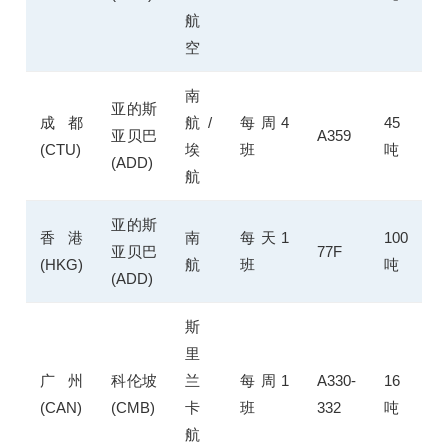
航
空
南
亚的斯
成都
航 /
每周4
45
亚贝巴
A359
(CTU)
埃
班
吨
(ADD)
航
亚的斯
香港
南
每天1
100
亚贝巴
77F
(HKG)
航
班
吨
(ADD)
斯
里
广州
科伦坡
兰
每周1
A330-
16
(CAN)
(CMB)
卡
班
332
吨
航