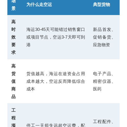
场
为什么走空运
典型货物
景
高
时
海运30-45天可能错过销售窗口
新品首发、
效
或项目节点，空运3-7天即可到
促销备货、
要
港
应急物资
求
高
货
货值越高，海运在途资金占用
电子产品、
值
成本越大，空运反而降低综合
精密仪器、
商
成本
医药
品
工
程
工程配件、
项
停工一天损失远超空运费，配