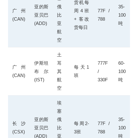
货机每
亚的斯
俄
35-
广州
周4班
77F /
亚贝巴
比
100
(CAN)
+ 客改
788
(ADD)
亚
吨
货每日
航
空
土
伊斯坦
耳
777F
60-
广州
每天1
布尔
其
/
100
(CAN)
班
(IST)
航
330F
吨
空
埃
塞
亚的斯
俄
35-
长沙
每周2-
77F /
亚贝巴
比
100
(CSX)
3班
788
(ADD)
亚
吨