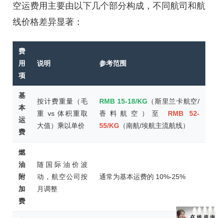
空运费用主要由以下几个部分构成，不同航司和航
线价格差异显著：
费
用
说明
参考范围
项
基
按计费重量（毛
RMB 15-18/KG
（斯里兰卡航空/
本
重 vs 体积重取
香料航空）至
RMB 52-
运
大值）乘以单价
55/KG
（南航/埃航主流航线）
费
燃
油
随国际油价波
附
动，航空公司按
通常为基本运费的 10%-25%
加
月调整
费