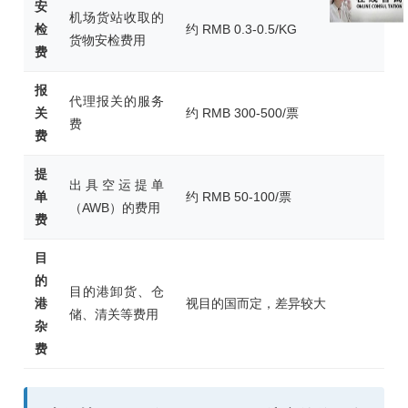
安
机场货站收取的
检
约 RMB 0.3-0.5/KG
货物安检费用
费
报
代理报关的服务
关
约 RMB 300-500/票
费
费
提
出具空运提单
单
约 RMB 50-100/票
（AWB）的费用
费
目
的
目的港卸货、仓
港
视目的国而定，差异较大
储、清关等费用
杂
费