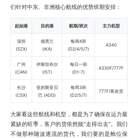
们针对中东、非洲核心航线的优势班期安排：
起始港
目的港
航期/班次
主力机型
深圳
德黑兰
每周4班
A340
(SZX)
(IKA)
(D2/4/5/7)
广州
伊斯坦布尔
每日一班
A330F/777F
(CAN)
(IST)
(D1-7)
长沙
亚的斯亚贝
每周3班
777F/客改货
(CSX)
巴 (ADD)
(D2/5/7)
大家看这些航线和机型，都是为了确保在运力最
紧缺的旺季，客户的货依然能“走得出去”。我们
不做那种随波逐流的货代，我们要的是舱位保