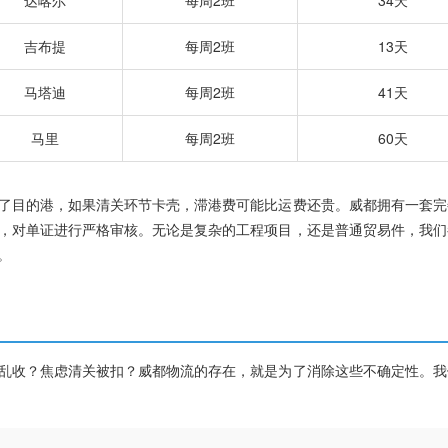
达喀尔
每周2班
34天
吉布提
每周2班
13天
马塔迪
每周2班
41天
马里
每周2班
60天
了目的港，如果清关环节卡壳，滞港费可能比运费还贵。威都拥有一套完
，对单证进行严格审核。无论是复杂的工程项目，还是普通贸易件，我们
。
乱收？焦虑清关被扣？威都物流的存在，就是为了消除这些不确定性。我