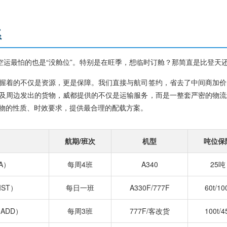
系
空运最怕的也是“没舱位”。特别是在旺季，想临时订舱？那简直是比登天
握着的不仅是资源，更是保障。我们直接与航司签约，省去了中间商加价
及周边发出的货物，威都提供的不仅是运输服务，而是一整套严密的物流
物的性质、时效要求，提供最合理的配载方案。
航期/班次
机型
吨位保
A）
每周4班
A340
25吨
ST）
每日一班
A330F/777F
60t/10
ADD）
每周3班
777F/客改货
100t/4