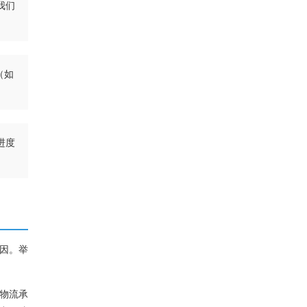
我们
（如
进度
因。举
物流承