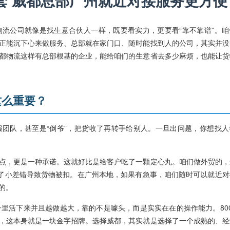
套 威都总部广州就近对接服务更方便
流公司就像是找生意合伙人一样，既要看实力，更要看“靠不靠谱”。咱
正能沉下心来做服务、总部就在家门口、随时能找到人的公司，其实并没
都物流这样有总部根基的企业，能给咱们的生意省去多少麻烦，也能让货
这么重要？
团队，甚至是“倒爷”，把货收了再转手给别人。一旦出问题，你想找人
点，更是一种承诺。这就好比是给客户吃了一颗定心丸。咱们做外贸的，
出了小差错导致货物被扣。在广州本地，如果有急事，咱们随时可以就近对
的。
子里活下来并且越做越大，靠的不是噱头，而是实实在在的操作能力。80
，这本身就是一块金字招牌。选择威都，其实就是选择了一个成熟的、经