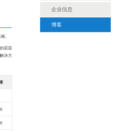
企业信息
博客
还难。
的层层
解决方
障
0t
5t