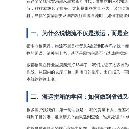
在这个全球化贸易越来越紧密的时代，做生意的人都知道
节，往往就皱起了眉头。尤其是那些货量不大、又想走海
聊，当你的货物需要从国内发往世界各地时，如何才能避
一、为什么说物流不仅是搬运，而是企
很多老板觉得，物流不就是把货从A点运到B点吗？找个
物的延误、清关的卡壳，甚至是因为包装不当造成的损坏
威都物流在行业里摸爬滚打18年了，我们见证了太多因
作战。从国内的仓库打包，到港口的拖车、出口报关，再
本就蹭蹭往上涨。
二、海运拼箱的学问：如何做到省钱又
很多客户找我们，第一句话就是：“我的货量不大，走整
货到了目的港，谁来清关？如果遇到查验，谁来处理？中
这就是威都物流的核心竞争力所在。我们提供的不仅仅是