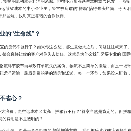
，货物的流动就是利润的来源。但很多老板在谈生意时意气风发，一提
运节省成本的中小企业主，经常被所谓的“拼箱”搞得焦头烂额。今天
开那些坑，找对真正靠谱的合作伙伴。
业的“生命线”？
便宜的货代不就行了？如果你这么想，那生意做大之后，问题往往就来了
，都会直接让你的客户对你失去信任。这就是为什么我们需要专业的
国际
为物流环节脱节而导致订单流失的案例。物流不是简单的搬运，而是一场
到远洋运输，最后是目的港的清关和派送。每一个环节，如果没人盯着
不省心？
柜太浪费，走空运成本又太高，拼箱行不行？”答案当然是肯定的。但拼
间的费用是不是透明的？
一个仓位，而是一套全链路的
物流解决方案
。我们把碎片化的流程整合