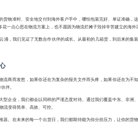
的货物准时、安全地交付到海外客户手中，哪怕包装完好、单证准确，
多花一点心思在物流方案上，也不愿因为物流烂摊子毁掉辛苦建立的海外
起云涌，我们见证了无数合作伙伴的成长。从最初的几箱货，到后来的集
心
物流商而发愁，如果你还在为复杂的报关文件而头疼，如果你还在为不
作伙伴。
大型企业，我们都会以同样的严谨态度对待。通过我们覆盖中东、非洲
让物流变得简单、高效、可控。
推器。在未来的每一个出货日，我们都期待能为你分担压力，让你的货