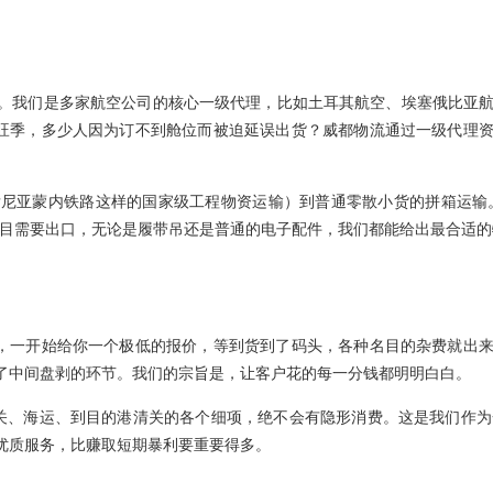
。我们是多家航空公司的核心一级代理，比如土耳其航空、埃塞俄比亚
运旺季，多少人因为订不到舱位而被迫延误出货？威都物流通过一级代理
尼亚蒙内铁路这样的国家级工程物资运输）到普通零散小货的拼箱运输
项目需要出口，无论是履带吊还是普通的电子配件，我们都能给出最合适的
路，一开始给你一个极低的报价，等到货到了码头，各种名目的杂费就出
了中间盘剥的环节。我们的宗旨是，让客户花的每一分钱都明明白白。
关、海运、到目的港清关的各个细项，绝不会有隐形消费。这是我们作为
优质服务，比赚取短期暴利要重要得多。