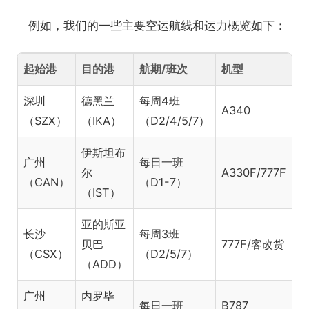
例如，我们的一些主要空运航线和运力概览如下：
起始港
目的港
航期/班次
机型
吨
深圳
德黑兰
每周4班
A340
2
（SZX）
（IKA）
（D2/4/5/7）
伊斯坦布
6
广州
每日一班
尔
A330F/777F
吨
（CAN）
（D1-7）
（IST）
吨
亚的斯亚
1
长沙
每周3班
贝巴
777F/客改货
吨
（CSX）
（D2/5/7）
（ADD）
吨
广州
内罗毕
每日一班
B787
2