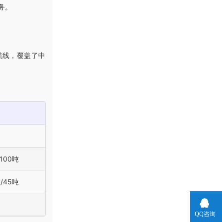
务。
航线，覆盖了中
100吨
/45吨
QQ咨询