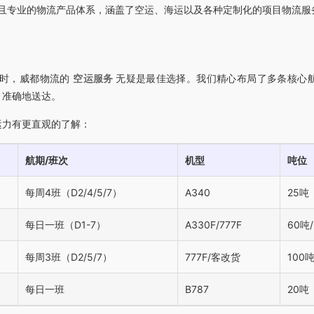
且专业的物流产品体系，涵盖了空运、海运以及各种定制化的项目物流服
地时，威都物流的
空运服务
无疑是最佳选择。我们精心布局了多条核心
、准确地送达。
运力有更直观的了解：
航期/班次
机型
吨位
每周4班（D2/4/5/7）
A340
25吨
每日一班（D1-7）
A330F/777F
60吨/
每周3班（D2/5/7）
777F/客改货
100吨
每日一班
B787
20吨