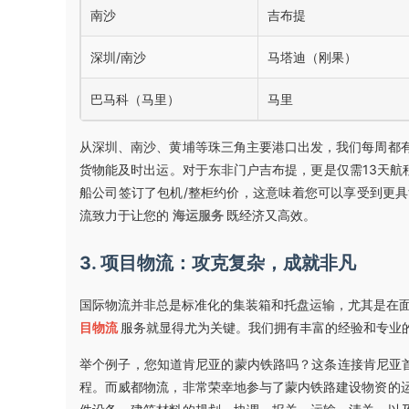
南沙
吉布提
深圳/南沙
马塔迪（刚果）
巴马科（马里）
马里
从深圳、南沙、黄埔等珠三角主要港口出发，我们每周都
货物能及时出运。对于东非门户吉布提，更是仅需13天航
船公司签订了包机/整柜约价，这意味着您可以享受到更
流致力于让您的
海运服务
既经济又高效。
3. 项目物流：攻克复杂，成就非凡
国际物流并非总是标准化的集装箱和托盘运输，尤其是在
目物流
服务就显得尤为关键。我们拥有丰富的经验和专业
举个例子，您知道肯尼亚的蒙内铁路吗？这条连接肯尼亚首
程。而威都物流，非常荣幸地参与了蒙内铁路建设物资的