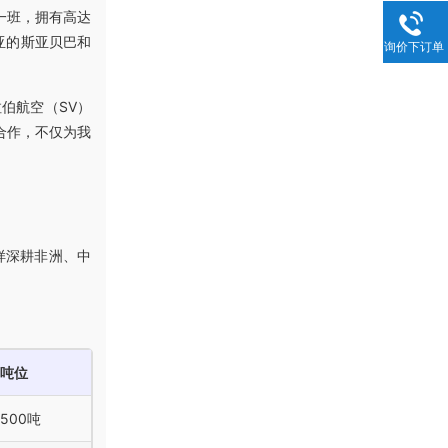
一班，拥有高达
亚的斯亚贝巴和
询价下订单
伯航空（SV）
合作，不仅为我
样深耕非洲、中
吨位
500吨