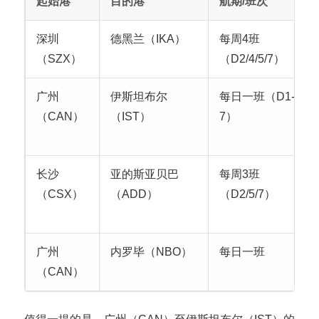
起始港
目的港
航期/班次
深圳
德黑兰（IKA）
每周4班
（SZX）
（D2/4/5/7）
广州
伊斯坦布尔
每日一班（D1-
（CAN）
（IST）
7）
长沙
亚的斯亚贝巴
每周3班
（CSX）
（ADD）
（D2/5/7）
广州
内罗毕（NBO）
每日一班
（CAN）