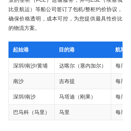
业的整柜（FCL）运输服务，并与ESL（埃塞俄
比亚航运）等船公司签订了包机/整柜约价协议，
确保价格透明，成本可控，为您提供最具性价比
的物流方案。
起始港
目的港
航期
深圳/南沙/黄埔
达喀尔（塞内加尔）
每周2
南沙
吉布提
每周2
深圳/南沙
马塔迪（刚果）
每周2
巴马科（马里）
马里
每周2