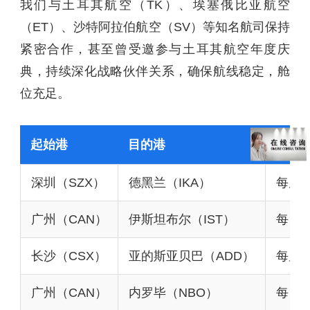
我们与土耳其航空（TK）、埃塞俄比亚航空
（ET）、沙特阿拉伯航空（SV）等知名航司保持
紧密合作，甚至曾受邀参与土耳其航空年度庆
典，持续深化战略伙伴关系，确保航线稳定，舱
位充足。
起始港
目的港
航期/
深圳（SZX）
德黑兰（IKA）
每周4班
广州（CAN）
伊斯坦布尔（IST）
每日一
长沙（CSX）
亚的斯亚贝巴（ADD）
每周3
广州（CAN）
内罗毕（NBO）
每日