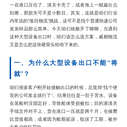
一在港口压住了、清关卡壳了，或者海上一颠簸出点
刮擦，那损失可不是小数目。其实，这就是咱们行业
内常说的“项目物流”挑战，这可不是找个普通快递公司
发发样品那么简单。今天咱们就敞开了聊聊，当遇到
这种大型设备出口时，咱们该怎么选方案，威都物流
又是怎么把这块硬骨头给啃下来的。
一、为什么大型设备出口不能“将
就”？
咱们很多客户刚开始接触出口的时候，总觉得“找个便
宜的公司发走就行了”。结果往往是一肚子苦水。设备
在装船时没固定好，导致船体受损被扣；目的港清关
手续文件对不上，货在港口一压就是两个月，仓储费
比货值都高；或者因为船期延误，耽误了工期，被外
方客户疯狂罚款。