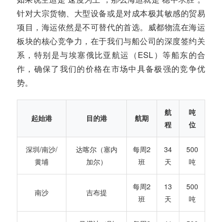
针对大宗货物、大型设备或是对成本极其敏感的贸易
项目，海运依然是不可替代的首选。威都物流在海运
板块的核心竞争力，在于我们与船公司的深度签约关
系，特别是与埃塞俄比亚航运（ESL）等船东的合
作，确保了我们的价格在市场中具备极强的竞争优
势。
航
吨
起始港
目的港
航期
程
位
深圳/南沙/
达喀尔（塞内
每周2
34
500
黄埔
加尔）
班
天
吨
每周2
13
500
南沙
吉布提
班
天
吨