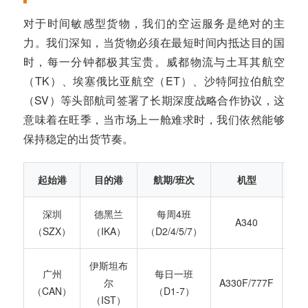
对于时间敏感型货物，我们的空运服务是绝对的主
力。我们深知，当货物必须在最短时间内抵达目的国
时，每一分钟都极其宝贵。威都物流与土耳其航空
（TK）、埃塞俄比亚航空（ET）、沙特阿拉伯航空
（SV）等头部航司签署了长期深度战略合作协议，这
意味着在旺季，当市场上一舱难求时，我们依然能够
保持稳定的出货节奏。
起始港
目的港
航期/班次
机型
吨
深圳
德黑兰
每周4班
A340
2
（SZX）
（IKA）
（D2/4/5/7）
伊斯坦布
6
广州
每日一班
尔
A330F/777F
吨/
（CAN）
（D1-7）
（IST）