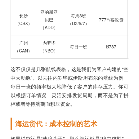
亚的斯亚
10
长沙
每周3班
贝巴
777F/客改货
吨/
（CSX）
（D2/5/7）
（ADD）
广州
内罗毕
每日一班
B787
2
（CAN）
（NBO）
这不仅仅是几张航线表格，这是我们为客户构建的“空
中大动脉”。以去往内罗毕或伊斯坦布尔的航线为例，
每日一班的频率极大地降低了客户的库存压力。你可
以根据订单情况，灵活安排发货周期，而不是为了拼
柜或者等待航期而积压资金。
海运货代：成本控制的艺术
如果说空运是“速度为王”，那么海运就是“稳中求胜”。