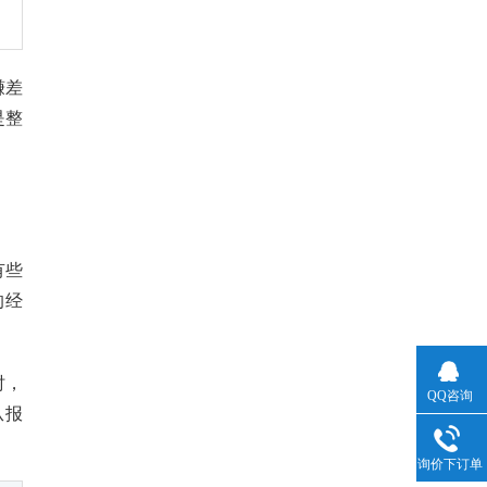
赚差
是整
有些
的经
时，
QQ咨询
从报
询价下订单