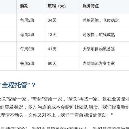
航期
航程（天）
服务特点
）
每周2班
34天
整柜运输，仓位稳定
每周2班
13天
时效快，航线成熟
每周2班
41天
大型项目物流首选
每周2班
60天
内陆物流方案专家
“全程托管”？
关”交给一家，“海运”交给一家，“清关”再找一家。这在业务量
遇到突发状况，多方沟通的成本会瞬间让团队崩溃。我们经常听
代理清不动关，文件又对不上，我们干着急却没处使劲。”
是帮您“省心”。我们不是简单的运输搬运工，我们是您的供应