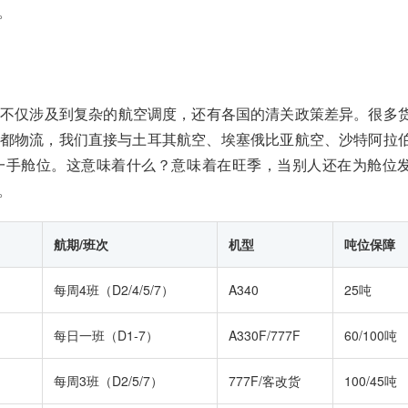
。
，不仅涉及到复杂的航空调度，还有各国的清关政策差异。很多
在威都物流，我们直接与土耳其航空、埃塞俄比亚航空、沙特阿拉
一手舱位。这意味着什么？意味着在旺季，当别人还在为舱位
。
航期/班次
机型
吨位保障
每周4班（D2/4/5/7）
A340
25吨
每日一班（D1-7）
A330F/777F
60/100吨
每周3班（D2/5/7）
777F/客改货
100/45吨