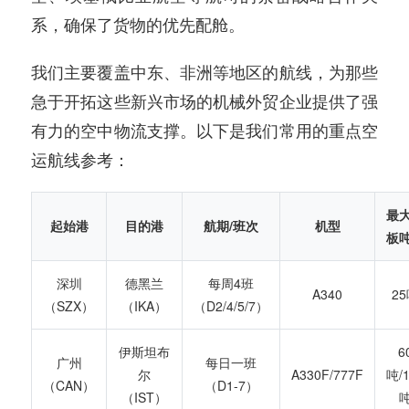
系，确保了货物的优先配舱。
我们主要覆盖中东、非洲等地区的航线，为那些
急于开拓这些新兴市场的机械外贸企业提供了强
有力的空中物流支撑。以下是我们常用的重点空
运航线参考：
最
起始港
目的港
航期/班次
机型
板
深圳
德黑兰
每周4班
A340
2
（SZX）
（IKA）
（D2/4/5/7）
伊斯坦布
6
广州
每日一班
尔
A330F/777F
吨/
（CAN）
（D1-7）
（IST）