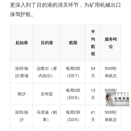
更深入到了目的港的清关环节，为矿用机械出口
保驾护航。
平
均
服务吨
起始港
目的港
航期
航
位
程
深圳/南
达喀尔（塞
每周2班
34
500吨/
沙/黄埔
内加尔）
（D5/7）
天
单航次
每周2班
13
500吨/
南沙
吉布提
（D3/5）
天
单航次
深圳/南
马塔迪（刚
每周2班
41
500吨/
沙
果）
（D3/5）
天
单航次