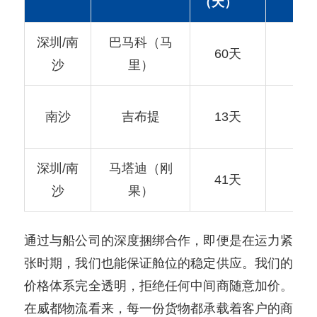
（天）
深圳/南
巴马科（马
每
60天
沙
里）
（D
每
南沙
吉布提
13天
（D
深圳/南
马塔迪（刚
每
41天
沙
果）
（D
通过与船公司的深度捆绑合作，即便是在运力紧
张时期，我们也能保证舱位的稳定供应。我们的
价格体系完全透明，拒绝任何中间商随意加价。
在威都物流看来，每一份货物都承载着客户的商