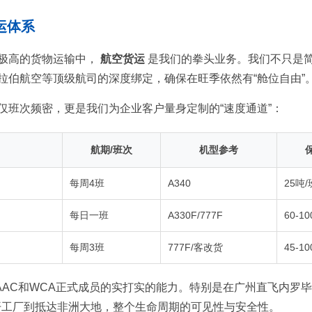
运体系
极高的货物运输中，
航空货运
是我们的拳头业务。我们不只是
拉伯航空等顶级航司的深度绑定，确保在旺季依然有“舱位自由”
仅班次频密，更是我们为企业客户量身定制的“速度通道”：
航期/班次
机型参考
每周4班
A340
25吨/
每日一班
A330F/777F
60-1
每周3班
777F/客改货
45-1
AAC和WCA正式成员的实打实的能力。特别是在广州直飞内罗
开工厂到抵达非洲大地，整个生命周期的可见性与安全性。