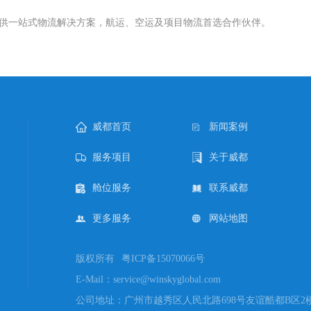
您提供一站式物流解决方案，航运、空运及项目物流首选合作伙伴。
威都首页
新闻案例
服务项目
关于威都
舱位服务
联系威都
更多服务
网站地图
版权所有
粤ICP备15070066号
E-Mail：service@winskyglobal.com
公司地址：广州市越秀区人民北路698号友谊酷都B区2