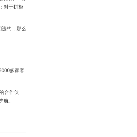
；对于拼柜
期违约，那么
000多家客
的合作伙
护航。