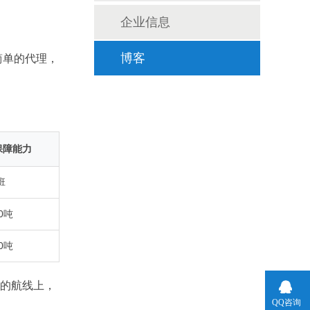
企业信息
博客
简单的代理，
。
保障能力
班
00吨
00吨
毕的航线上，
QQ咨询