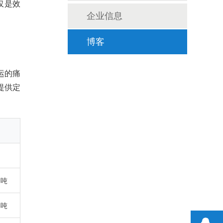
仅是效
企业信息
博客
运的痛
提供定
0吨
5吨