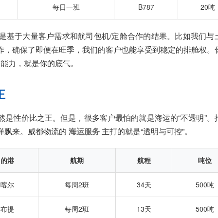
每日一班
B787
20吨
是基于大量客户需求和航司包机/定舱合作的结果。比如我们与
作，确保了即便在旺季，我们的客户也能享受到稳定的排舱权。
能力，就是你的底气。
王
然是性价比之王。但是，很多客户最怕的就是海运的“不透明”。
样飘来。威都物流的
海运服务
主打的就是“透明与可控”。
目的港
航期
航程
吨位
达喀尔
每周2班
34天
500吨
吉布提
每周2班
13天
500吨