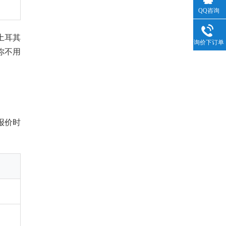
QQ咨询
土耳其
询价下订单
你不用
报价时