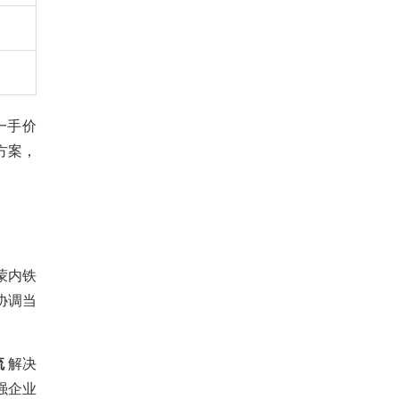
一手价
方案，
蒙内铁
协调当
流
解决
强企业