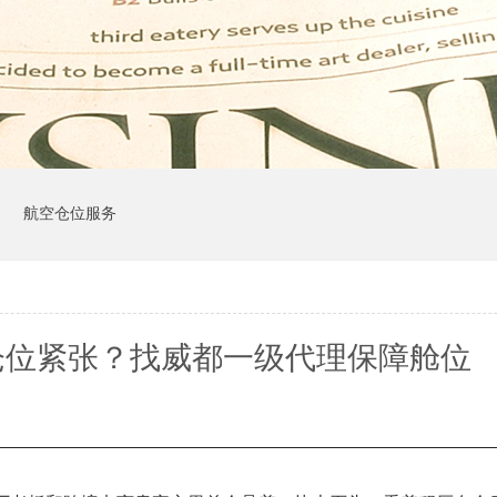
司
航空仓位服务
仓位紧张？找威都一级代理保障舱位