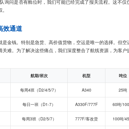
队询问是否有舱位时，我们可能已经完成了报关流程。这不仅
权。
高效通道
就是金钱。特别是急货、高价值货物，空运是唯一的选择。但空
清关难。为了解决这些痛点，我们深度整合了航线资源，为客户
航期/班次
机型
吨位
每周4班（D2/4/5/7）
A340
25吨
每日一班（D1-7）
A330F/777F
60吨/10
）
每周3班（D2/5/7）
777F/客改货
100吨/4