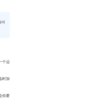
你可
一个运
临时加
论你要