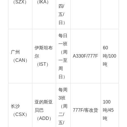
（SZX）
（IKA）
四/
五/
日）
每日
一班
伊斯坦布
60
广州
（周
尔
A330F/777F
吨/100
（CAN）
一至
（IST）
吨
周
日）
每周
3班
亚的斯亚
100
长沙
（周
贝巴
777F/客改货
吨/45
（CSX）
二/
（ADD）
吨
五/