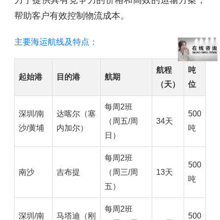
帮助客户有效控制物流成本。
主要海运航线及特点：
航程
吨
起始港
目的港
航期
（天）
位
每周2班
深圳/南
达喀尔（塞
500
（周五/周
34天
沙/黄埔
内加尔）
吨
日）
每周2班
500
南沙
吉布提
（周三/周
13天
吨
五）
每周2班
深圳/南
马塔迪（刚
500