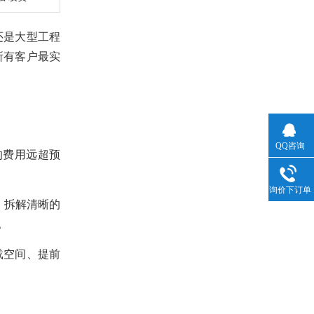
还是大型工程
所有客户最实
QQ咨询
的费用远超预
询价下订单
、拆解清晰的
。
载空间、提前