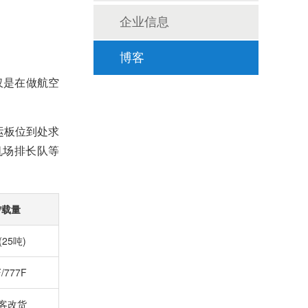
企业信息
博客
仅是在做航空
运板位到处求
机场排长队等
/载量
(25吨)
/777F
/客改货