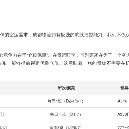
伸的空运需求，威都物流拥有极强的航线把控能力。我们不仅
心竞争力在于“
仓位保障
”。在货运旺季，当别家还在为了一个空
关系，能够提前锁定优质仓位。这意味着，您的货物不需要在
班次/航期
载具
）
每周4班（D2/4/5/7）
A340 
T）
每日一班（D1-7）
A330F
DD）
每周3班（D2/5/7）
777F