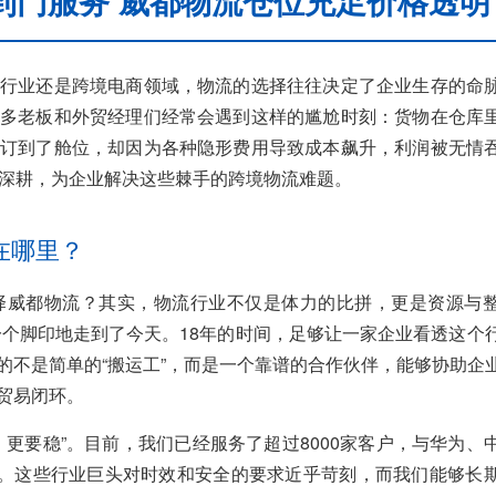
到门服务 威都物流仓位充足价格透明
行业还是跨境电商领域，物流的选择往往决定了企业生存的命
多老板和外贸经理们经常会遇到这样的尴尬时刻：货物在仓库
订到了舱位，却因为各种隐形费用导致成本飙升，利润被无情
业深耕，为企业解决这些棘手的跨境物流难题。
在哪里？
择威都物流？其实，物流行业不仅是体力的比拼，更是资源与
一个脚印地走到了今天。18年的时间，足够让一家企业看透这个
的不是简单的“搬运工”，而是一个靠谱的合作伙伴，能够协助企
贸易闭环。
更要稳”。目前，我们已经服务了超过8000家客户，与华为、
系。这些行业巨头对时效和安全的要求近乎苛刻，而我们能够长