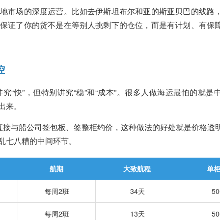
地市场的深度运营。比如去伊斯坦布尔和亚的斯亚贝巴的线路
保证了你的货不是在等别人挑剩下的仓位，而是有计划、有保
控
“快”，但特别讲究“稳”和“成本”。很多人做海运最怕的就是
出来。
们直接与船公司签包板、签整柜约价，这种做法的好处就是价格透
乱七八糟的中间环节。
航期
大致航程
单
每周2班
34天
5
每周2班
13天
5