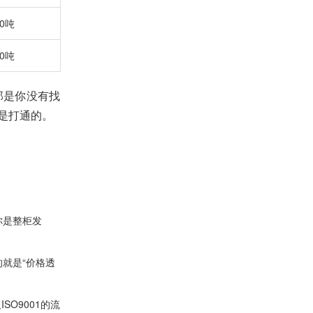
00吨
00吨
那是你没有找
是打通的。
你是整柜发
就是“价格透
O9001的流