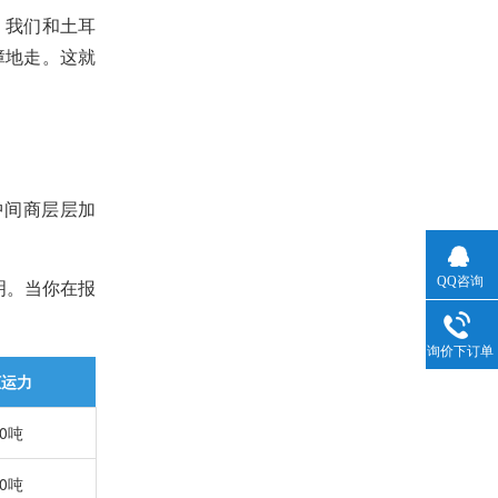
，我们和土耳
障地走。这就
中间商层层加
QQ咨询
明。当你在报
询价下订单
柜运力
00吨
00吨