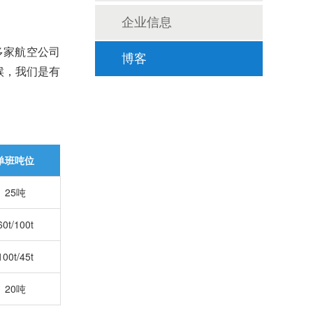
企业信息
多家航空公司
博客
候，我们是有
单班吨位
25吨
60t/100t
100t/45t
20吨