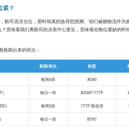
位紧？
，航司说没仓位，那时候真的急得想跳脚。咱们威都物流作为
什么？意味着我们离航司的决策中心更近，意味着在舱位紧缺的时
真枪跑出来的班次：
航期/班次
机型
）
每周4班
A340
T）
每日一班
A330F/777F
DD）
每周3班
777F/客改货
）
每日一班
B787