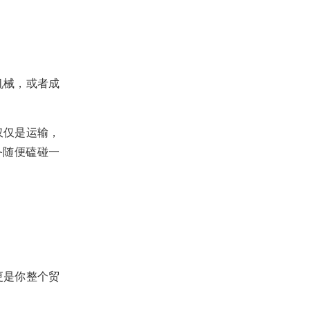
机械，或者成
仅仅是运输，
备随便磕碰一
更是你整个贸