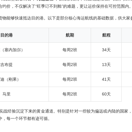
合约价，不仅解决了“旺季订不到舱”的难题，更让运价保持在可控范围内
货物能够快速抵达目的港。以下是部分核心海运航线的基础数据，供大家
目的港
航期
航程
尔（塞内加尔）
每周2班
34天
吉布提
每周2班
13天
塔迪（刚果）
每周2班
41天
马里
每周2班
60天
实战经验沉淀下来的黄金通道。特别是针对一些较为偏远或内陆的国家
中，每一个环节都有迹可循。