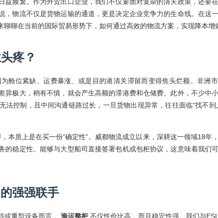
日益频繁。作为外贸出口企业，我们不仅要面对复杂的清关政策，还要
说，物流不仅是货物运输的通道，更是决定企业竞争力的生命线。在这
来聊聊在当前的国际贸易形势下，如何通过高效的物流方案，实现降本增
业头疼？
因为舱位紧缺、运费暴涨、或是目的港清关滞留而变得焦头烂额。非洲市
差异极大，稍有不慎，就会产生高额的滞港费和仓储费。此外，不少中
无法控制，且中间沟通链路过长，一旦货物出现异常，往往面临“找不到
，本质上是在买一份“确定性”。威都物流成立以来，深耕这一领域18年
务的稳定性。能够与大型船司直接签署包机或包柜协议，这意味着我们
L的强强联手
料或重型设备而言，
海运整柜
不仅性价比高，而且稳定性强。我们与ES