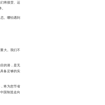
我们将接货、运
本。
状态。哪怕遇到
任重大。我们不
的目的港，是无
都具备足够的实
伴，将为您节省
多中国制造走向