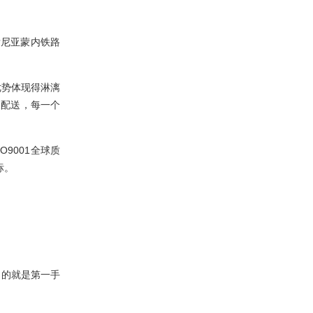
肯尼亚蒙内铁路
优势体现得淋漓
及配送，每一个
9001全球质
标。
到的就是第一手