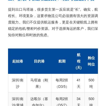
提到出口马塔迪，很多货主第一反应就是“长”。确实，航
程长、环境复杂，这要求物流公司必须拥有强大的资源调
度能力。我们不仅提供航运服务，更是在关键航线上拥有
稳定的包机/整柜约价资源。对于选择海运的客户，我们深
知你对舱位和时效的焦虑。
航
舱位
起始港
目的港
航期
程
吨位
(天)
深圳/南
马塔迪（刚
每周2班
41
500
沙
果）
（D3/5）
天
吨
深圳/南
达喀尔（塞
每周2班
34
500
沙/黄埔
内加尔）
（D5/7）
天
吨