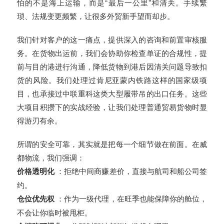
怕的不是海上运输，而是“最后一公里”和清关。手续繁
琐、法规变更频繁，让很多外贸新手望而却步。
我们针对客户的这一痛点，提供深入的咨询和前置审核服
务。在货物出运前，我们会协助你检查单证的合规性，提
前与目的港进行沟通，降低货物到港后因清关问题导致扣
货的风险。我们处理过肯尼亚蒙内铁路这样的国家级项
目，也承接过中联重科这类大型履带吊的出口任务。这些
大项目积攒下的实战经验，让我们处理普通贸易货物时显
得游刃有余。
所谓的安全可靠，其实就是把每一个细节做在前面。在威
都物流，我们强调：
价格透明化
：拒绝中间商赚差价，直接与航司和船公司签
约。
仓位优先权
：作为一级代理，在旺季也能保障你的舱位，
不会让你临时被甩柜。