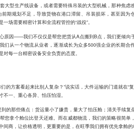
套大型生产线设备，或者需要特殊吊装的大型机械，那种焦虑
为前期规划不足，导致货物在港口滞留、吊装损坏，甚至因为
是一场需要精密计算和全流程管控的“战役”。
心原因——我们不仅仅是帮您把货从A点搬到B点，我们更倾向
，我们从一个物流从业者，逐渐成长为众多500强企业的长期合
是对每一台精密设备安全负责的态度。
们的方案看起来比别人复杂？”说实话，大件运输的门道就在“复
寸不一、重心各异、怕压怕湿。
提到的那些痛点：货运量小了嫌贵，量大了怕压舱；清关手续复
帮您拿个舱位比登天还难。而在威都物流，我们的策略很简单
中间商，让价格透明，更重要的是，在旺季我们拥有优先拿舱的