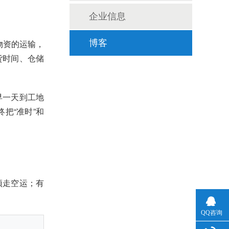
企业信息
物资的运输，
博客
货时间、仓储
早一天到工地
把“准时”和
须走空运；有
QQ咨询