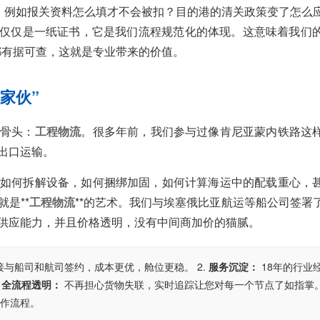
”。例如报关资料怎么填才不会被扣？目的港的清关政策变了怎么
系不仅仅是一纸证书，它是我们流程规范化的体现。这意味着我们
物都有据可查，这就是专业带来的价值。
家伙”
硬骨头：
工程物流
。很多年前，我们参与过像肯尼亚蒙内铁路这
出口运输。
如何拆解设备，如何捆绑加固，如何计算海运中的配载重心，
是**
工程物流
**的艺术。我们与埃塞俄比亚航运等船公司签署
供应能力，并且价格透明，没有中间商加价的猫腻。
接与船司和航司签约，成本更优，舱位更稳。 2.
服务沉淀：
18年的行业
.
全流程透明：
不再担心货物失联，实时追踪让您对每一个节点了如指掌。 
操作流程。