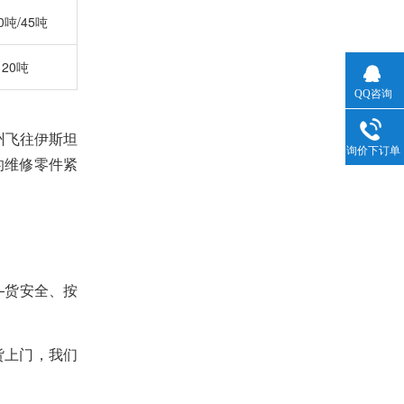
0吨/45吨
20吨
QQ咨询
州飞往伊斯坦
询价下订单
的维修零件紧
—货安全、按
货上门，我们