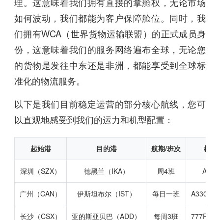
理。这意味着我们拥有直接的拿舱权，无论市场
如何波动，我们都能为客户保障舱位。同时，我
们拥有WCA（世界货物运输联盟）的正式成员身
份，这意味着我们的服务网络遍布全球，无论您
的货物是发往中东还是非洲，都能享受到全球标
准化的物流服务。
以下是我们目前稳定运营的部分核心航线，您可
以直观地感受到我们的运力和机型配置：
起始港
目的港
航期/班次
机型
深圳（SZX）
德黑兰（IKA）
周4班
A340
广州（CAN）
伊斯坦布尔（IST）
每日一班
A330F/7
长沙（CSX）
亚的斯亚贝巴（ADD）
每周3班
777F/