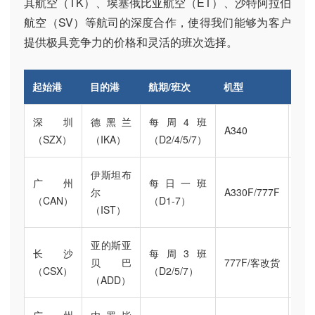
其航空（TK）、埃塞俄比亚航空（ET）、沙特阿拉伯
航空（SV）等航司的深度合作，使得我们能够为客户
提供极具竞争力的价格和灵活的班次选择。
起始港
目的港
航期/班次
机型
吨
深圳
德黑兰
每周4班
A340
25
（SZX）
（IKA）
（D2/4/5/7）
伊斯坦布
60
广州
每日一班
尔
A330F/777F
吨/
（CAN）
（D1-7）
（IST）
吨
亚的斯亚
100
长沙
每周3班
贝巴
777F/客改货
吨/
（CSX）
（D2/5/7）
（ADD）
吨