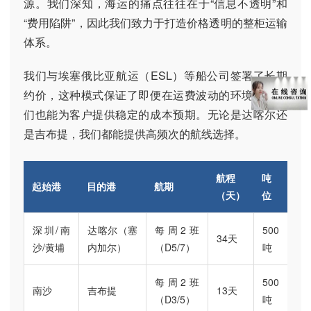
源。我们深知，海运的痛点往往在于“信息不透明”和
“费用陷阱”，因此我们致力于打造价格透明的整柜运输
体系。
我们与埃塞俄比亚航运（ESL）等船公司签署了长期
约价，这种模式保证了即便在运费波动的环境下，我
们也能为客户提供稳定的成本预期。无论是达喀尔还
是吉布提，我们都能提供高频次的航线选择。
航程
吨
起始港
目的港
航期
（天）
位
深圳/南
达喀尔（塞
每周2班
500
34天
沙/黄埔
内加尔）
（D5/7）
吨
每周2班
500
南沙
吉布提
13天
（D3/5）
吨