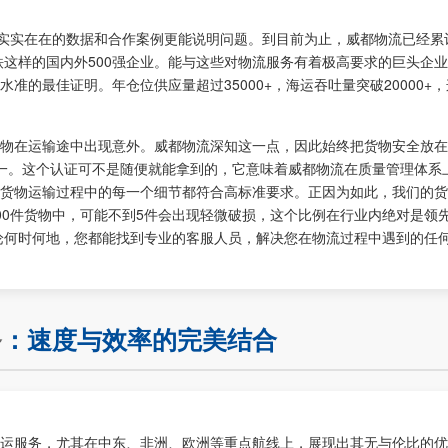
。实实在在的数据和合作案例更能说明问题。到目前为止，威都物流已经累
铁这样的国内外500强企业。能与这些对物流服务有着极高要求的巨头企
的最佳证明。年仓位供应量超过35000+，海运吞吐量突破20000+
物在运输途中出现意外。威都物流深知这一点，因此始终把货物安全放在
一。这个认证可不是随便就能拿到的，它意味着威都物流在质量管理体系
货物运输过程中的每一个细节都符合高标准要求。正因为如此，我们的货
0000件货物中，可能不到5件会出现轻微破损，这个比例在行业内绝对是领
无论何时何地，您都能找到专业的客服人员，解决您在物流过程中遇到的任
务
：速度与效率的完美结合
运服务，尤其在中东、非洲、欧洲等重点航线上，展现出其无与伦比的优