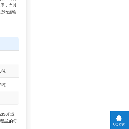
旺季，当其
界货物运输
00吨
45吨
30F或
德黑兰的每
QQ咨询