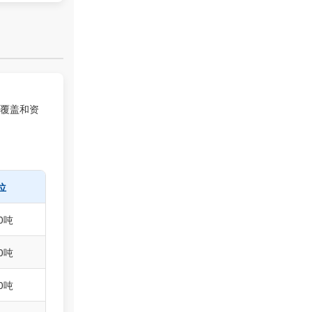
覆盖和资
位
0吨
0吨
0吨