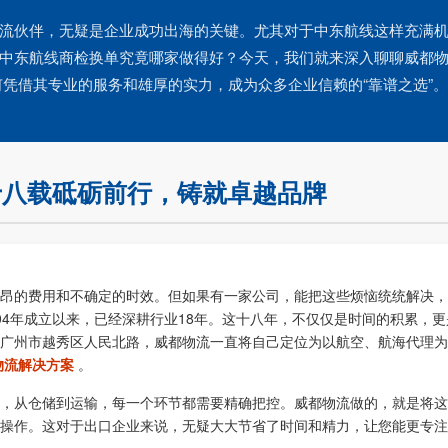
流伙伴，无疑是企业成功出海的关键。尤其对于中东航线这样充满
中东航线商检换单究竟哪家做得好？今天，我们就来深入聊聊威都
何凭借其专业的服务和雄厚的实力，成为众多企业信赖的“靠谱之选”。
十八载砥砺前行，铸就卓越品牌
昂的费用和不确定的时效。但如果有一家公司，能把这些烦恼统统解决，
，自2004年成立以来，已经深耕行业18年。这十八年，不仅仅是时间的积累，
广州市越秀区人民北路，威都物流一直将自己定位为以航空、航海代理为
物流解决方案
。
，从仓储到运输，每一个环节都需要精确把控。威都物流做的，就是将这
操作。这对于出口企业来说，无疑大大节省了时间和精力，让您能更专注