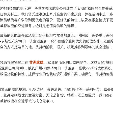
、沙特阿拉伯航空（SV）等世界知名航空公司建立了长期而稳固的合作关系
任和支持上。我们曾受邀参加土耳其航空的年度庆典，并在活动中进一步
流能够为客户争取到更优惠的运价、更优先的舱位，以及在紧急情况下更
威都物流的空运服务，绝对是您值得信赖的选择。
最新的智能设备紧急空运到伊斯坦布尔参加展会。时间紧、任务重，任何
-伊斯坦布尔每日一班空运服务，您不仅能享受到优先的舱位安排，还能
全的方式抵达目的地。从货物揽收、报关、机场操作到最终的航空运输，
或紧急救援物资运往
非洲航线
，如亚的斯亚贝巴或内罗毕。这些目的地往
亚贝巴每周3班，以及广州-内罗毕每日一班服务，搭载777F等大型货机
根据货物的特性，提供专业的包装建议和运输方案，确保每一件货物都能
到复杂的航线规划、机型选择、海关清关、地面操作等一系列环节。威都
，量身定制最优的空运方案。无论是普货、特货，还是危险品，我们都有
威都物流在空运领域的核心竞争力。