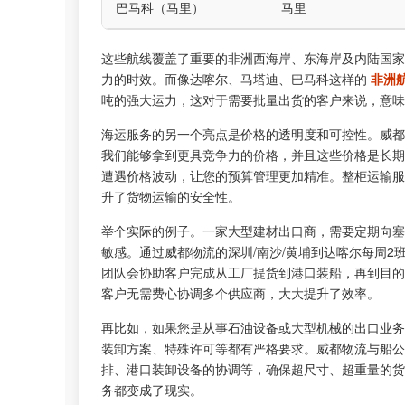
巴马科（马里）
马里
这些航线覆盖了重要的非洲西海岸、东海岸及内陆国家
力的时效。而像达喀尔、马塔迪、巴马科这样的
非洲
吨的强大运力，这对于需要批量出货的客户来说，意味
海运服务的另一个亮点是价格的透明度和可控性。威都
我们能够拿到更具竞争力的价格，并且这些价格是长期
遭遇价格波动，让您的预算管理更加精准。整柜运输服
升了货物运输的安全性。
举个实际的例子。一家大型建材出口商，需要定期向塞
敏感。通过威都物流的深圳/南沙/黄埔到达喀尔每周
团队会协助客户完成从工厂提货到港口装船，再到目的
客户无需费心协调多个供应商，大大提升了效率。
再比如，如果您是从事石油设备或大型机械的出口业
装卸方案、特殊许可等都有严格要求。威都物流与船公
排、港口装卸设备的协调等，确保超尺寸、超重量的货
务都变成了现实。