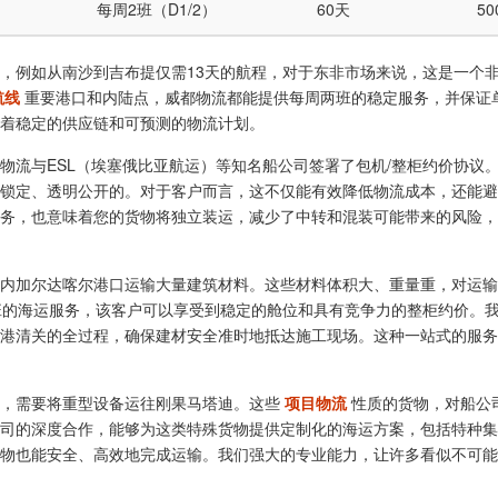
每周2班（D1/2）
60天
50
，例如从南沙到吉布提仅需13天的航程，对于东非市场来说，这是一个
航线
重要港口和内陆点，威都物流都能提供每周两班的稳定服务，并保证单
着稳定的供应链和可预测的物流计划。
物流与ESL（埃塞俄比亚航运）等知名船公司签署了包机/整柜约价协议
锁定、透明公开的。对于客户而言，这不仅能有效降低物流成本，还能避
务，也意味着您的货物将独立装运，减少了中转和混装可能带来的风险，
内加尔达喀尔港口运输大量建筑材料。这些材料体积大、重量重，对运输
2班的海运服务，该客户可以享受到稳定的舱位和具有竞争力的整柜约价。
港清关的全过程，确保建材安全准时地抵达施工现场。这种一站式的服务
务，需要将重型设备运往刚果马塔迪。这些
项目物流
性质的货物，对船公
司的深度合作，能够为这类特殊货物提供定制化的海运方案，包括特种集
物也能安全、高效地完成运输。我们强大的专业能力，让许多看似不可能