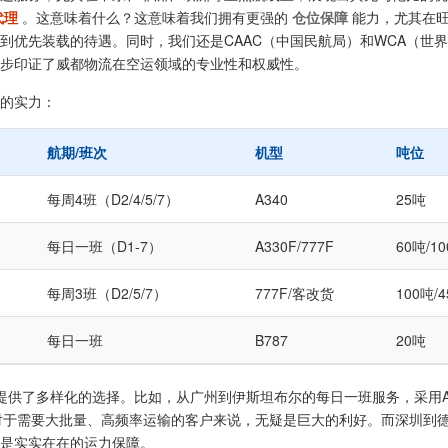
代理
。这意味着什么？这意味着我们拥有更强的
仓位保障
能力，尤其在
到优先装载的待遇。同时，我们还是CAAC（中国民航局）和WCA（世
步印证了威都物流在空运领域的专业性和权威性。
的实力：
航期/班次
机型
吨位
每周4班（D2/4/5/7）
A340
25吨
每日一班（D1-7）
A330F/777F
60吨/1
每周3班（D2/5/7）
777F/客改货
100吨/
每日一班
B787
20吨
提供了多样化的选择。比如，从广州到伊斯坦布尔的每日一班服务，采用A3
，这对于需要大批量、高频率运输的客户来说，无疑是巨大的利好。而深圳到
是实实在在的运力保障。