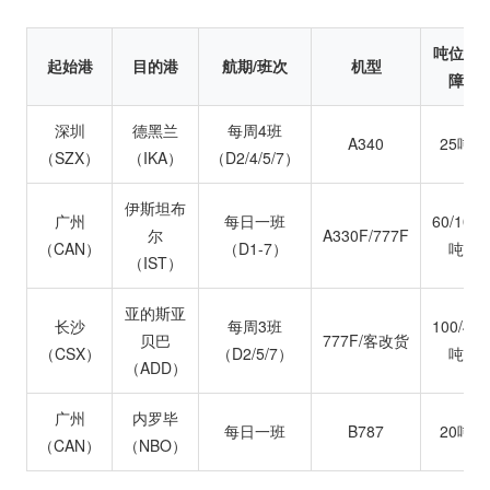
吨位保
起始港
目的港
航期/班次
机型
障
深圳
德黑兰
每周4班
A340
25吨
（SZX）
（IKA）
（D2/4/5/7）
伊斯坦布
广州
每日一班
60/100
尔
A330F/777F
（CAN）
（D1-7）
吨
（IST）
亚的斯亚
长沙
每周3班
100/45
贝巴
777F/客改货
（CSX）
（D2/5/7）
吨
（ADD）
广州
内罗毕
每日一班
B787
20吨
（CAN）
（NBO）