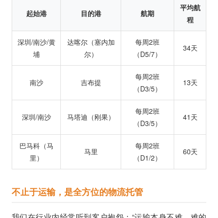
平均航
起始港
目的港
航期
程
深圳/南沙/黄
达喀尔（塞内加
每周2班
34天
埔
尔）
（D5/7）
每周2班
南沙
吉布提
13天
（D3/5）
每周2班
深圳/南沙
马塔迪（刚果）
41天
（D3/5）
巴马科（马
每周2班
马里
60天
里）
（D1/2）
不止于运输，是全方位的物流托管
我们在行业内经常听到客户抱怨：“运输本身不难，难的