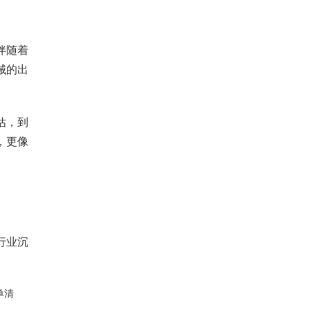
伴随着
械的出
估，到
，更像
行业沉
单清