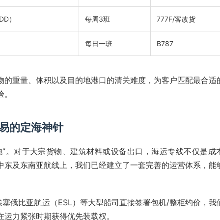
DD）
每周3班
777F/客改货
每日一班
B787
物的重量、体积以及目的地港口的清关难度，为客户匹配最合适
验。
易的定海神针
重炮”。对于大宗货物、建筑材料或设备出口，海运专线不仅是成
中东及东南亚航线上，我们已经建立了一套完善的运营体系，能
埃塞俄比亚航运（ESL）等大型船司直接签署包机/整柜约价，我
在运力紧张时期获得优先装载权。