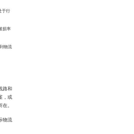
处于行
破损率
到物流
线路和
案，或
所在。
际物流