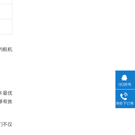
的航机
QQ咨询
本最优
够有效
询价下订单
们不仅