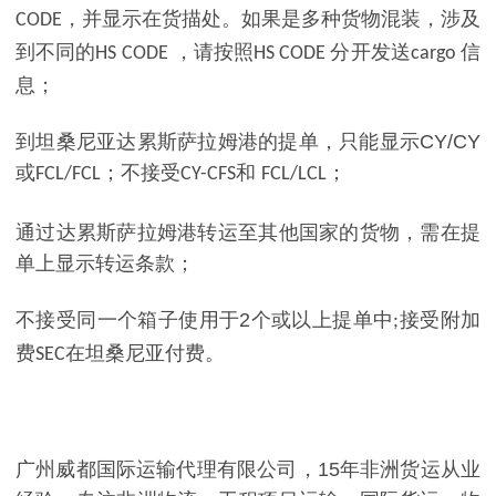
，并显示在货描处。如果是多种货物混装，涉及
CODE
到不同的
，请按照
分开发送
信
HS CODE
HS CODE
cargo
息；
到坦桑尼亚达累斯萨拉姆港的提单，只能显示
CY/CY
或
；不接受
和
；
FCL/FCL
CY-CFS
FCL/LCL
通过达累斯萨拉姆港转运至其他国家的货物，需在提
单上显示转运条款；
不接受同一个箱子使用于
2
个或以上提单中
接受附加
;
费
在坦桑尼亚付费。
SEC
广州威都国际运输代理有限公司，
15
年非洲货运从业