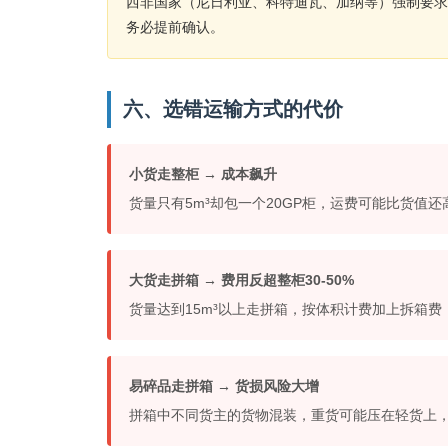
西非国家（尼日利亚、科特迪瓦、加纳等）强制要求BES
务必提前确认。
六、选错运输方式的代价
小货走整柜 → 成本飙升
货量只有5m³却包一个20GP柜，运费可能比货值
大货走拼箱 → 费用反超整柜30-50%
货量达到15m³以上走拼箱，按体积计费加上拆箱费
易碎品走拼箱 → 货损风险大增
拼箱中不同货主的货物混装，重货可能压在轻货上