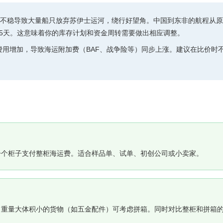
不稳导致大量船只放弃苏伊士运河，绕行好望角。中国到东非的航程从原来
40-45天。这意味着你的库存计划和资金周转需要做出相应调整。
费用增加，导致海运附加费（BAF、战争险等）同步上涨。建议在比价时
一个柜子支付整柜海运费。适合样品单、试单、初创公司或小卖家。
；重量大体积小的货物（如五金配件）可考虑拼箱。同时对比整柜和拼箱