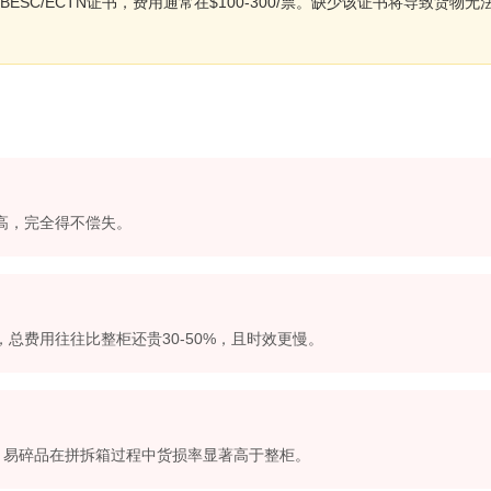
C/ECTN证书，费用通常在$100-300/票。缺少该证书将导致货物无
还高，完全得不偿失。
，总费用往往比整柜还贵30-50%，且时效更慢。
，易碎品在拼拆箱过程中货损率显著高于整柜。