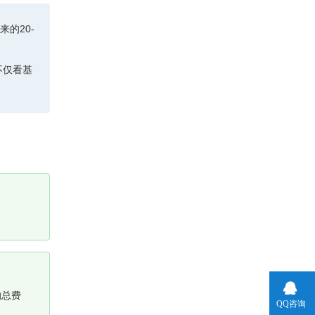
的20-
不仅看基
的总费
QQ咨询