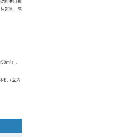
则货到港口被
将从货量、成
58m³）、
体积（立方