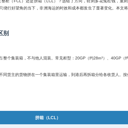
整柜（FCL）还是拼箱（LCL）？选错了方向，轻则多花冤枉钱，重
只绕行好望角的当下，非洲海运的时效和成本都发生了显著变化。本文
区别
占整个集装箱，不与他人混装。常见柜型：20GP（约28m³）、40GP（约
不同货主的货物拼在一个集装箱里运输，到港后再拆箱分给各收货人。按
拼箱（LCL）