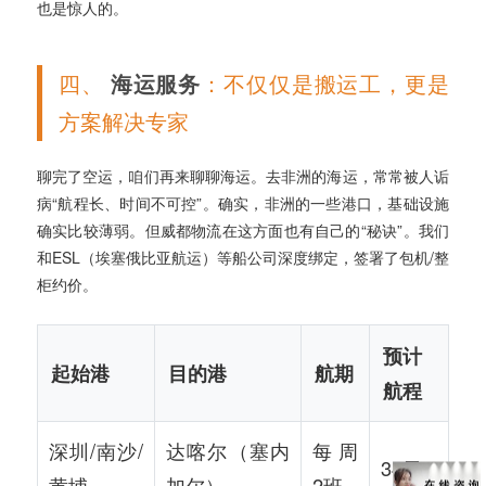
也是惊人的。
四、
海运服务
：不仅仅是搬运工，更是
方案解决专家
聊完了空运，咱们再来聊聊海运。去非洲的海运，常常被人诟
病“航程长、时间不可控”。确实，非洲的一些港口，基础设施
确实比较薄弱。但威都物流在这方面也有自己的“秘诀”。我们
和ESL（埃塞俄比亚航运）等船公司深度绑定，签署了包机/整
柜约价。
预计
起始港
目的港
航期
航程
深圳/南沙/
达喀尔（塞内
每周
34天
黄埔
加尔）
2班