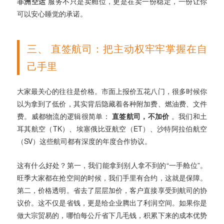
非洲空运
服务不只是卖舱位，更是在卖一份稳定，一份让你
可以安心睡觉的承诺。
三、 直签航司：把主动权牢牢掌握在自
己手里
大家最关心的往往是价格。市面上报价五花八门，很多时候你
以为拿到了低价，其实背后隐藏着各种附加费、燃油费、文件
费。威都物流的逻辑很简单：
直签航司，不加价
。我们和土
耳其航空（TK）、埃塞俄比亚航空（ET）、沙特阿拉伯航空
（SV）这些航司都有深度的年度合作协议。
这有什么好处？第一，我们能拿到别人拿不到的“一手舱位”。
旺季大家都在抢空间的时候，我们手里有合约，这就是保障。
第二，价格透明。省去了层层加价，客户直接享受到航司的协
议价。这不仅是省钱，更是给企业腾出了利润空间。如果你是
做大宗贸易的，哪怕每公斤省下几毛钱，积累下来的成本优势