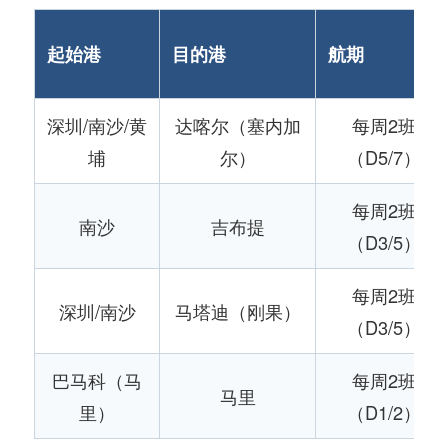
起始港
目的港
航期
深圳/南沙/黄
达喀尔（塞内加
每周2班
埔
尔）
（D5/7）
每周2班
南沙
吉布提
（D3/5）
每周2班
深圳/南沙
马塔迪（刚果）
（D3/5）
巴马科（马
每周2班
马里
里）
（D1/2）