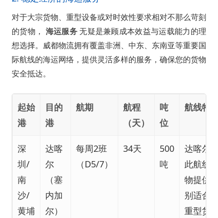
对于大宗货物、重型设备或对时效性要求相对不那么苛刻
的货物，
海运服务
无疑是兼顾成本效益与运载能力的理
想选择。威都物流拥有覆盖非洲、中东、东南亚等重要国
际航线的海运网络，提供灵活多样的服务，确保您的货物
安全抵达。
起始
目的
航期
航程
吨
航线特
港
港
（天）
位
深
达喀
每周2班
34天
500
达喀尔
圳/
尔
（D5/7）
吨
此航线
南
（塞
物提供
沙/
内加
别适合
黄埔
尔）
重型货