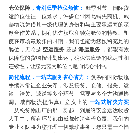
仓位保障
，告别旺季抢位烦恼：
旺季时节，国际货
运舱位往往一位难求，许多企业因此错失商机。威
都物流凭借其一级代理的身份和与主要承运商的深
厚合作关系，拥有优先获取和锁定舱位的特权。即
使在市场最紧张的时期，我们也能为您预留充足的
舱位，无论是
空运服务
还是
海运服务
，都能有效
保障您的货物按计划出运，确保供应链的稳定性和
连续性，让您无需为舱位问题而忧心忡忡。
简化流程，一站式服务省心省力：
复杂的国际物流
手续常常让企业头疼，涉及接货、仓储、报关、运
输、清关、派送等多个环节，需要与多个方沟通协
调。威都物流提供真正意义上的
一站式解决方案
。从您货物出厂的那一刻起，到最终安全送达收货
人手中，所有环节都由威都物流全程负责。我们的
专业团队将为您打理一切繁琐事务，您只需一个指