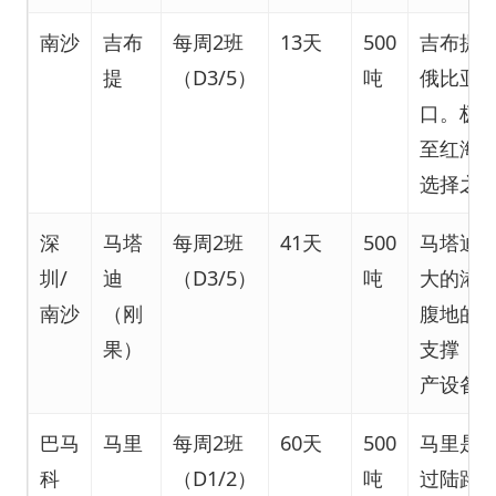
南沙
吉布
每周2班
13天
500
吉布提
提
（D3/5）
吨
俄比亚
口。极
至红海
选择之
深
马塔
每周2班
41天
500
马塔迪
圳/
迪
（D3/5）
吨
大的港
南沙
（刚
腹地的
果）
支撑，
产设备
巴马
马里
每周2班
60天
500
马里是
科
（D1/2）
吨
过陆路