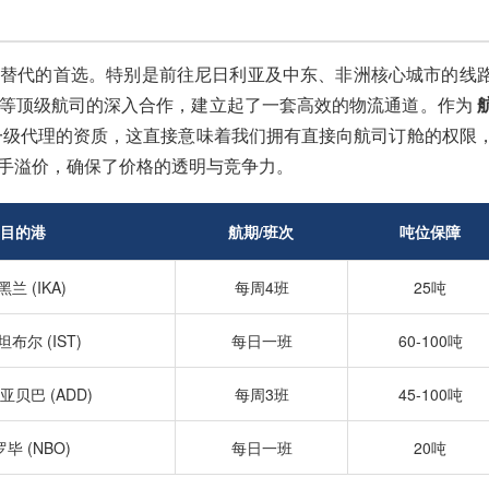
可替代的首选。特别是前往尼日利亚及中东、非洲核心城市的线
空等顶级航司的深入合作，建立起了一套高效的物流通道。作为
一级代理的资质，这直接意味着我们拥有直接向航司订舱的权限
手溢价，确保了价格的透明与竞争力。
目的港
航期/班次
吨位保障
兰 (IKA)
每周4班
25吨
布尔 (IST)
每日一班
60-100吨
亚贝巴 (ADD)
每周3班
45-100吨
毕 (NBO)
每日一班
20吨