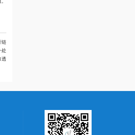
阻。
应链
一处
加透