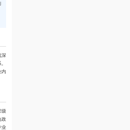
到
流深
系。
业内
家级
地政
专业