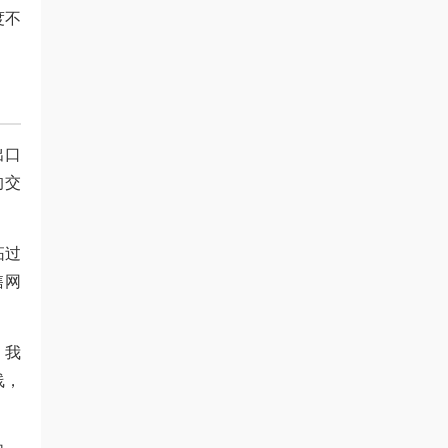
度不
出口
的交
拓过
售网
，我
线，