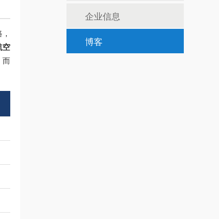
企业信息
路，
博客
航空
，而