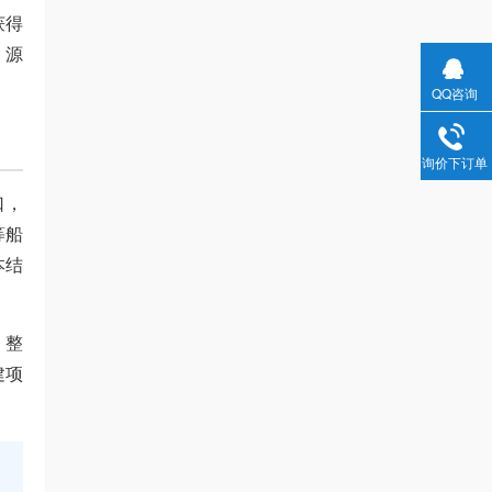
获得
，源
QQ咨询
询价下订单
口，
等船
本结
。整
建项