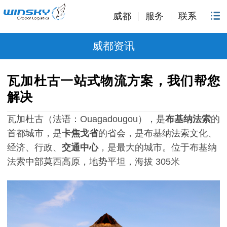
威都
服务
联系
威都资讯
瓦加杜古一站式物流方案，我们帮您
解决
瓦加杜古（法语：
Ouagadougou
），是
布基纳法索
的
首都城市，是
卡焦戈省
的省会，是布基纳法索文化、
经济、行政、
交通中心
，是最大的城市。位于布基纳
法索中部莫西高原，地势平坦，海拔
305
米