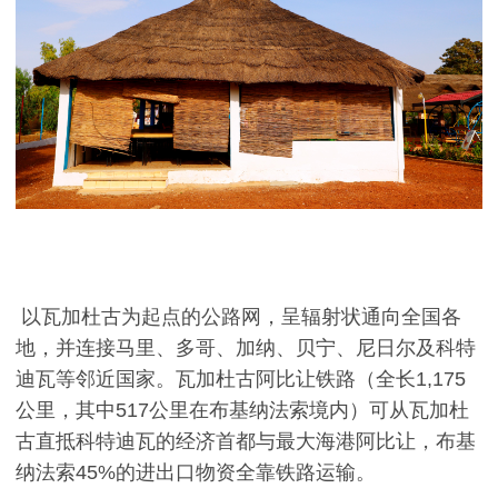
以瓦加杜古为起点的公路网，呈辐射状通向全国各
地，并连接马里、多哥、加纳、贝宁、尼日尔及科特
迪瓦等邻近国家。瓦加杜古阿比让铁路（全长
1,175
公里，其中
517
公里在布基纳法索境内）可从瓦加杜
古直抵科特迪瓦的经济首都与最大海港阿比让，布基
纳法索
45%
的进出口物资全靠铁路运输。